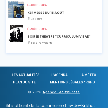
AOÛT 15 2026
KERMESSE DU 15 AOÛT
Le Bourg
AOÛT 15 2026
SOIRÉE THÉÂTRE “CURRICULUM VITAE”
Salle Polyvalente
LES ACTUALITÉS
L’AGENDA
LA MÉTÉO
PLAN DU SITE
MENTIONS LÉGALES / RGPD
© 2026
Agence BreizhPress
Site officiel de la commune d’ïle-de-Bréhat