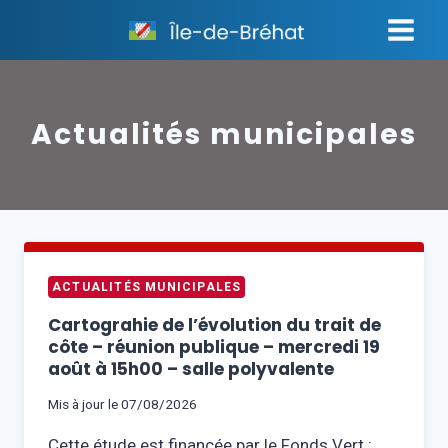
Aller
au
contenu
Actualités municipales
ACTUALITÉS MUNICIPALES
Cartograhie de l’évolution du trait de
côte – réunion publique – mercredi 19
août à 15h00 – salle polyvalente
Mis à jour le
07/08/2026
Cette étude est financée par le Fonds Vert :