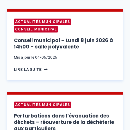
DE
BRÉHAT
2026
ACTUALITÉS MUNICIPALES
–
CONSEIL MUNICIPAL
INFORMATION
AUX
Conseil municipal – Lundi 8 juin 2026 à
USAGERS
14h00 – salle polyvalente
DU
PORT
Mis à jour le
04/06/2026
DE
CONSEIL
LA
LIRE LA SUITE
MUNICIPAL
CHAMBRE
–
LUNDI
8
JUIN
ACTUALITÉS MUNICIPALES
2026
À
Perturbations dans l’évacuation des
14H00
déchets – réouverture de la déchèterie
–
aux particuliers