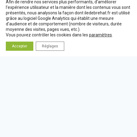
Afin de rendre nos services plus performants, d’améliorer
–
l’expérience utilisateur et la manière dont les contenus vous sont
LES RUBRIQUES
SALLE
présentés, nous analysons la façon dont iledebrehat.fr est utilisé
POLYVALENTE
grâce au logiciel Google Analytics qui établit une mesure
A LA UNE
À
d'audience et de comportement (nombre de visiteurs, durée
ACTUALITÉ URBANISME
14H30
moyenne des visites, pages vues, etc.).
Vous pouvez contrôler les cookies dans les
paramètres
.
ACTUALITÉS MUNICIPALES
ALERTES INFOS
Accepter
Réglages
BRÉHAT INFOS
CONSEIL MUNICIPAL
ENQUÊTE PUBLIQUE
ENVIRONNEMENT
MENU DE LA CANTINE
NON CLASSÉ
PROJET ALIMENTAIRE TERRITORIAL
RÉUNIONS PUBLIQUES
RÉVISION DU PLU
SAINT RIOM