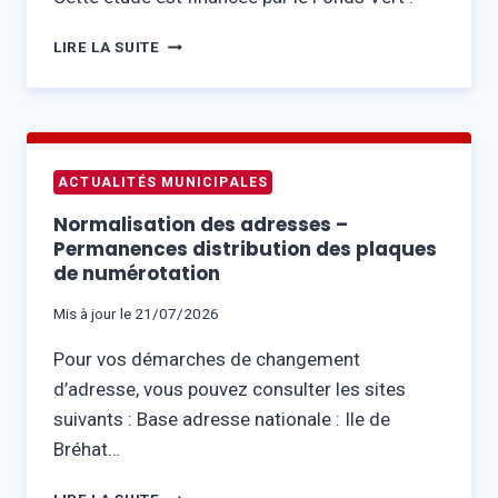
CARTOGRAHIE
LIRE LA SUITE
DE
L’ÉVOLUTION
DU
TRAIT
DE
ACTUALITÉS MUNICIPALES
CÔTE
–
Normalisation des adresses –
RÉUNION
Permanences distribution des plaques
PUBLIQUE
de numérotation
–
MERCREDI
Mis à jour le
21/07/2026
19
Pour vos démarches de changement
AOÛT
À
d’adresse, vous pouvez consulter les sites
15H00
suivants : Base adresse nationale : Ile de
–
Bréhat…
SALLE
POLYVALENTE
NORMALISATION