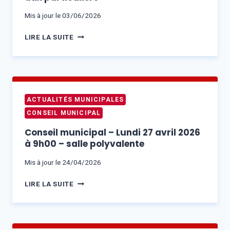
SALLE
POLYVALENTE
Mis à jour le
03/06/2026
PERTURBATIONS
LIRE LA SUITE
DANS
L’ÉVACUATION
DES
DÉCHETS
–
ACTUALITÉS MUNICIPALES
RÉOUVERTURE
CONSEIL MUNICIPAL
DE
LA
Conseil municipal – Lundi 27 avril 2026
DÉCHÈTERIE
à 9h00 – salle polyvalente
AUX
PARTICULIERS
Mis à jour le
24/04/2026
CONSEIL
LIRE LA SUITE
MUNICIPAL
–
LUNDI
27