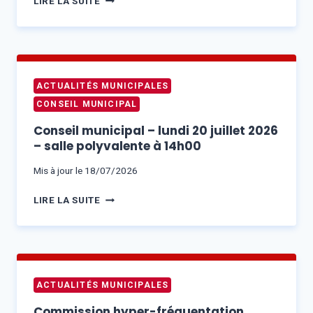
LIRE LA SUITE
DES
ADRESSES
–
PERMANENCES
DISTRIBUTION
ACTUALITÉS MUNICIPALES
DES
CONSEIL MUNICIPAL
PLAQUES
DE
Conseil municipal – lundi 20 juillet 2026
NUMÉROTATION
– salle polyvalente à 14h00
Mis à jour le
18/07/2026
CONSEIL
LIRE LA SUITE
MUNICIPAL
–
LUNDI
20
JUILLET
ACTUALITÉS MUNICIPALES
2026
–
Commission hyper-fréquentation