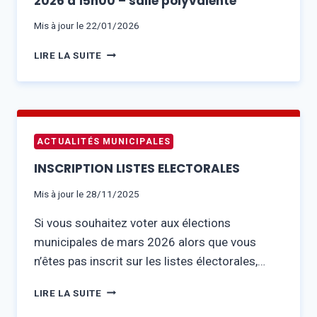
2026 à 15h00 – salle polyvalente
SALLE
POLYVALENTE
Mis à jour le
22/01/2026
CONSEIL
LIRE LA SUITE
MUNICIPAL
–
MERCREDI
28
JANVIER
ACTUALITÉS MUNICIPALES
2026
À
INSCRIPTION LISTES ELECTORALES
15H00
–
Mis à jour le
28/11/2025
SALLE
Si vous souhaitez voter aux élections
POLYVALENTE
municipales de mars 2026 alors que vous
n’êtes pas inscrit sur les listes électorales,…
INSCRIPTION
LIRE LA SUITE
LISTES