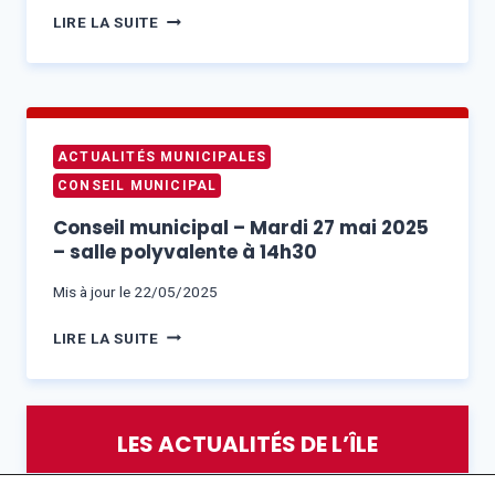
CONSEIL
LIRE LA SUITE
MUNICIPAL
–
VENDREDI
11
JUILLET
ACTUALITÉS MUNICIPALES
À
CONSEIL MUNICIPAL
15H30
–
Conseil municipal – Mardi 27 mai 2025
SALLE
– salle polyvalente à 14h30
POLYVALENTE
Mis à jour le
22/05/2025
CONSEIL
LIRE LA SUITE
MUNICIPAL
–
MARDI
27
LES ACTUALITÉS DE L’ÎLE
MAI
2025