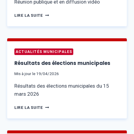
Réunion publique et en diffusion vidéo
CONSEIL
LIRE LA SUITE
MUNICIPAL
–
VENDREDI
20
MARS
ACTUALITÉS MUNICIPALES
À
14H00
Résultats des élections municipales
–
SALLE
Mis à jour le
19/04/2026
POLYVALENTE
Résultats des élections municipales du 15
mars 2026
RÉSULTATS
LIRE LA SUITE
DES
ÉLECTIONS
MUNICIPALES