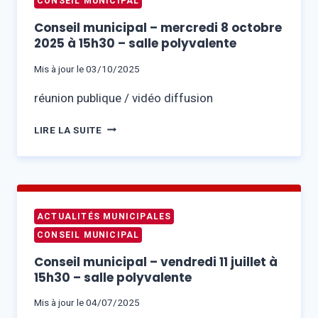
CONSEIL MUNICIPAL
Conseil municipal – mercredi 8 octobre
2025 à 15h30 – salle polyvalente
Mis à jour le
03/10/2025
réunion publique / vidéo diffusion
CONSEIL
LIRE LA SUITE
MUNICIPAL
–
MERCREDI
8
OCTOBRE
ACTUALITÉS MUNICIPALES
2025
CONSEIL MUNICIPAL
À
15H30
Conseil municipal – vendredi 11 juillet à
–
15h30 – salle polyvalente
SALLE
POLYVALENTE
Mis à jour le
04/07/2025