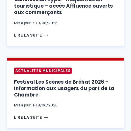
SALLE
touristique – accès Affluence ouverts
POLYVALENTE
aux commerçants
À
14H00
Mis à jour le
19/06/2026
COMMISSION
LIRE LA SUITE
HYPER-
FRÉQUENTATION
TOURISTIQUE
–
ACCÈS
ACTUALITÉS MUNICIPALES
AFFLUENCE
OUVERTS
Festival Les Scènes de Bréhat 2026 –
AUX
Information aux usagers du port de La
COMMERÇANTS
Chambre
Mis à jour le
18/06/2026
FESTIVAL
LIRE LA SUITE
LES
SCÈNES