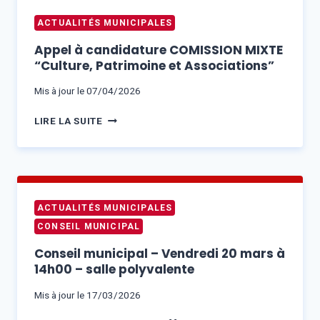
AVRIL
ACTUALITÉS MUNICIPALES
2026
À
Appel à candidature COMISSION MIXTE
9H00
“Culture, Patrimoine et Associations”
–
SALLE
Mis à jour le
07/04/2026
POLYVALENTE
APPEL
LIRE LA SUITE
À
CANDIDATURE
COMISSION
MIXTE
“CULTURE,
ACTUALITÉS MUNICIPALES
PATRIMOINE
CONSEIL MUNICIPAL
ET
ASSOCIATIONS”
Conseil municipal – Vendredi 20 mars à
14h00 – salle polyvalente
Mis à jour le
17/03/2026